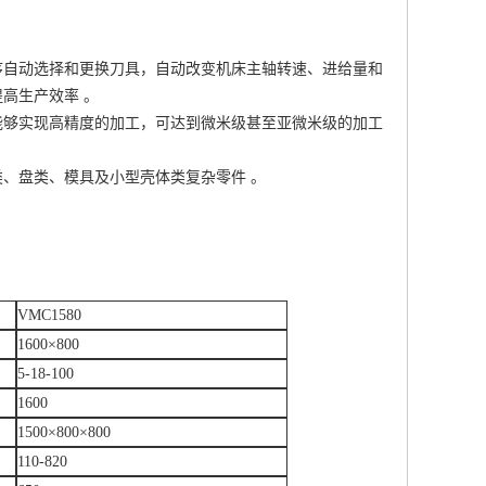
序自动选择和更换刀具，自动改变机床主轴转速、进给量和
高生产效率 。
能够实现高精度的加工，可达到微米级甚至亚微米级的加工
、盘类、模具及小型壳体类复杂零件 。
VMC1580
1600×800
5-18-100
1600
1500×800×800
110-820