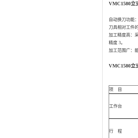
VMC1580
自动换刀功能
刀具相对工件
加工精度高：
精度 3。
加工范围广：
VMC1580
项 目
工作台
行 程