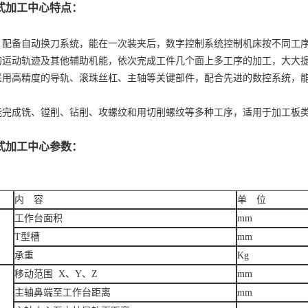
立式加工中心特点：
：配备自动换刀系统，能在一次装夹后，数字控制系统控制机床按不同工
的运动轨迹及其他辅助机能，依次完成工件几个面上多工序的加工，大大提
采用高精度的导轨、滚珠丝杠、主轴等关键部件，配合先进的数控系统，
能完成铣、镗削、钻削、攻螺纹和用切削螺纹等多种工序，适用于加工板类
立式加工中心参数：
内 容
单 位
工作台面积
mm
T型槽
mm
承重
Kg
移动范围 X、Y、Z
mm
主轴鼻端至工作台距离
mm