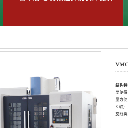
VM
结构特
局使得
量方便
Z 轴
旋线类