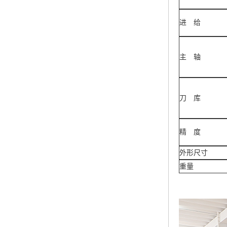
进 给
主 轴
刀 库
精 度
外形尺寸
重量