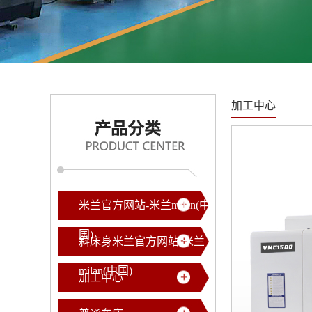
加工中心
米兰官方网站-米兰milan(中
国)
斜床身米兰官方网站-米兰
milan(中国)
加工中心