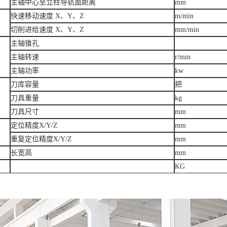
主轴中心至立柱导轨面距离
mm
快速移动速度 X、Y、Z
m/min
切削进给速度 X、Y、Z
mm/min
主轴锥孔
主轴转速
r/min
主轴功率
kw
刀库容量
把
刀具重量
kg
刀具尺寸
mm
定位精度X/Y/Z
mm
重复定位精度X/Y/Z
mm
长宽高
mm
KG