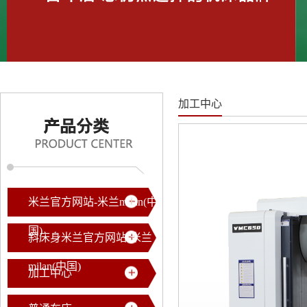
加工中心
米兰官方网站-米兰milan(中
国)
斜床身米兰官方网站-米兰
milan(中国)
加工中心