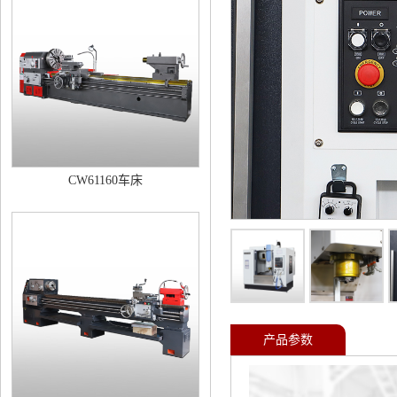
CW61160车床
产品参数