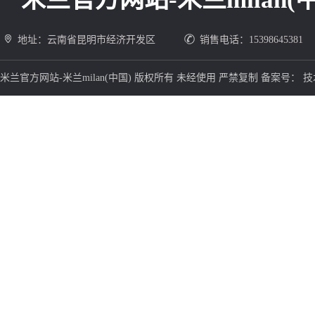
地址：云南省昆明市经济开发区
销售电话：15398645381
米兰官方网站-米兰milan(中国) 版权所有 未经使用 严禁复制 备案号：