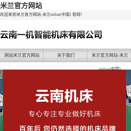
米兰官方网站
欢迎来到米兰官方网站-米兰milan(中国) 官网！
网站米兰官方网站
关于我们
米兰官方网站-米兰
milan(中国)