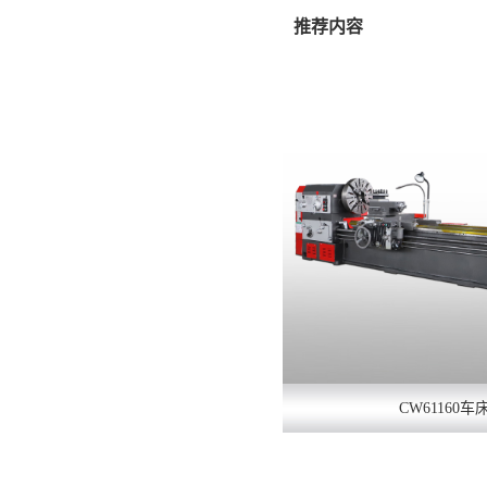
推荐内容
CW61160车