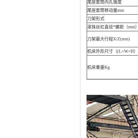
尾座套筒内孔锥度
尾座套筒移动量mm
刀架形式
滚珠丝杠直径*螺距（mm
刀架最大行程X/Z(mm)
机床外形尺寸（(L×W×H）
机床重量Kg