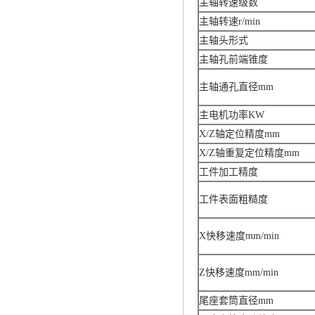
主轴转速级数
主轴转速r/min
主轴头形式
主轴孔前端锥度
主轴通孔直径mm
主电机功率KW
X/Z轴定位精度mm
X/Z轴重复定位精度mm
工件加工精度
工件表面粗糙度
X快移速度mm/min
Z快移速度mm/min
尾座套筒直径mm