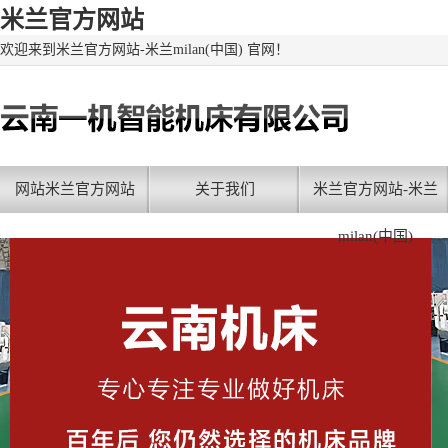
米兰官方网站
欢迎来到米兰官方网站-米兰milan(中国) 官网！
网站米兰官方网站
关于我们
米兰官方网站-米兰
milan(中国)