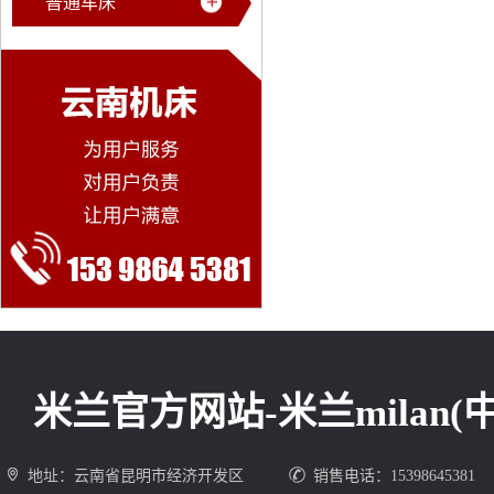
普通车床
米兰官方网站-米兰milan(
地址：云南省昆明市经济开发区
销售电话：15398645381